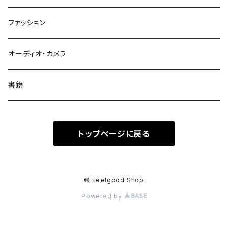
コンビニエンスウォレット
seashoreinc
ファッション
トウメイ
MYNUS
オーディオ・カメラ
AAUXX iRing
書籍
Aulumu
トップページに戻る
Maison Kitsune
RELAX
© Feelgood Shop
Powered by