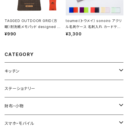
TAGGED OUTDOOR GRID（方
toumei（トウメイ） sonoiro アクリ
眼）耐洗紙メモパッド designed by
ル名刺ケース 名刺入れ カードケー
ハイモジモジ
ス
¥990
¥3,300
CATEGORY
キッチン
ウエノスケシタノスケ
ステーショナリー
ビジョングラス
財布・小物
HEMING'S/WEEKEND(ER)
スマホ・モバイル