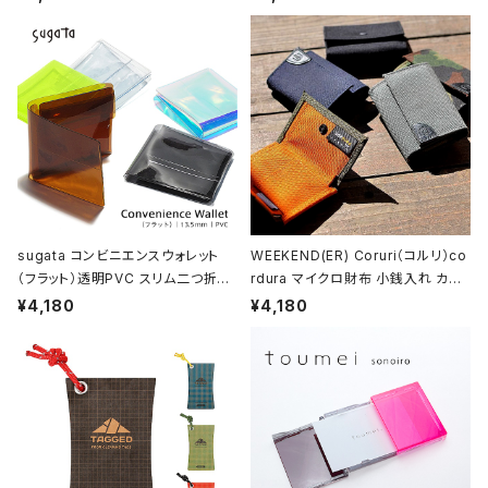
sugata コンビニエンスウォレット
WEEKEND(ER) Coruri（コルリ）co
（フラット）透明PVC スリム二つ折り
rdura マイクロ財布 小銭入れ カー
財布
ド入れ
¥4,180
¥4,180