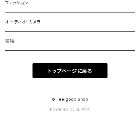
コンビニエンスウォレット
seashoreinc
ファッション
トウメイ
MYNUS
オーディオ・カメラ
AAUXX iRing
書籍
Aulumu
トップページに戻る
Maison Kitsune
RELAX
© Feelgood Shop
Powered by