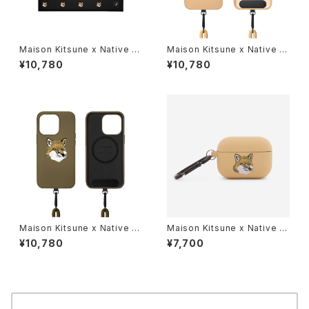
Maison Kitsune x Native U
Maison Kitsune x Native U
nion ALL OVER FOX HEAD
nion MONOCHROME FOX
¥10,780
¥10,780
SLEEVE for Macbook（13/1
HEAD SLING CASE FOR IPH
4インチ） メゾンキツネ マックブ
ONE 14 PRO（Beige）メゾンキ
ック スリーブ【国内正規代理店
ツネ iPhone（アイフォン）ケー
品】
ス【国内正規代理店品】
Maison Kitsune x Native U
Maison Kitsune x Native U
nion MONOCHROME FOX
nion MONOCHROME FOX
¥10,780
¥7,700
HEAD SLING CASE FOR IPH
HEAD CASE FOR AIRPODS
ONE 14 PRO（Khaki Grey）メ
PRO 2（Beige）メゾンキツネ
ゾンキツネ iPhone（アイフォ
エアーポッズプロ 2ケース【国内
ン）ケース【国内正規代理店品】
正規代理店品】