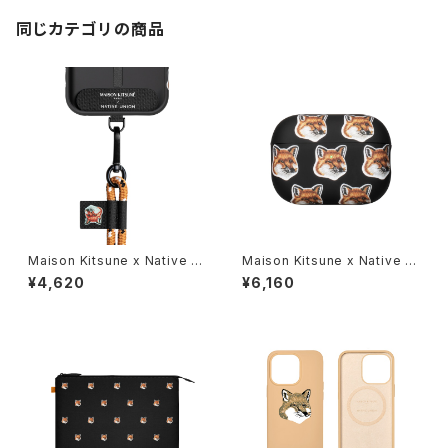
同じカテゴリの商品
Maison Kitsune x Native U
Maison Kitsune x Native U
nion ALL OVER FOX HEAD
nion ALL OVER FOX HEAD
¥4,620
¥6,160
SLING メゾンキツネ ショルダー
CASE for AirPods Pro 2 メゾ
ストラップ【国内正規代理店品】
ンキツネ エアーポッズプロ２ケ
ース【国内正規代理店品】