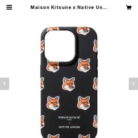
Maison Kitsune x Native Unio
n ALL OVER FOX HEAD CASE f
or iPhone 15 Pro メゾンキツネ ア
イフォンケース【国内正規代理店品】 |
Feelgood Shop