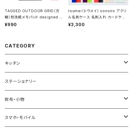
TAGGED OUTDOOR GRID（方
toumei（トウメイ） sonoiro アクリ
眼）耐洗紙メモパッド designed by
ル名刺ケース 名刺入れ カードケー
ハイモジモジ
ス
¥990
¥3,300
CATEGORY
キッチン
ウエノスケシタノスケ
ステーショナリー
ビジョングラス
財布・小物
HEMING'S/WEEKEND(ER)
スマホ・モバイル