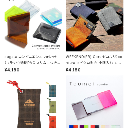
sugata コンビニエンスウォレット
WEEKEND(ER) Coruri（コルリ）co
（フラット）透明PVC スリム二つ折り
rdura マイクロ財布 小銭入れ カー
財布
ド入れ
¥4,180
¥4,180