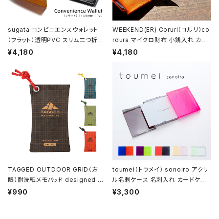
sugata コンビニエンスウォレット
WEEKEND(ER) Coruri（コルリ）co
（フラット）透明PVC スリム二つ折り
rdura マイクロ財布 小銭入れ カー
財布
ド入れ
¥4,180
¥4,180
TAGGED OUTDOOR GRID（方
toumei（トウメイ） sonoiro アクリ
眼）耐洗紙メモパッド designed by
ル名刺ケース 名刺入れ カードケー
ハイモジモジ
ス
¥990
¥3,300