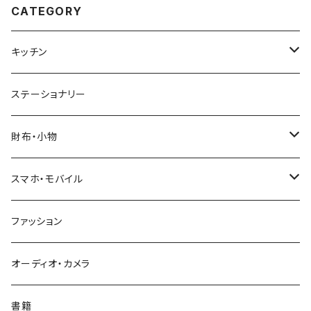
CATEGORY
キッチン
ウエノスケシタノスケ
ステーショナリー
ビジョングラス
財布・小物
HEMING'S/WEEKEND(ER)
スマホ・モバイル
コンビニエンスウォレット
seashoreinc
ファッション
トウメイ
MYNUS
オーディオ・カメラ
AAUXX iRing
書籍